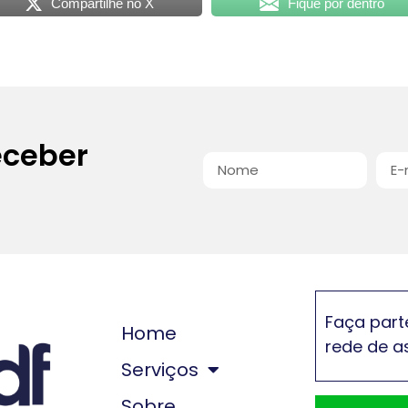
Compartilhe no X
Fique por dentro
eceber
Faça part
Home
rede de a
Serviços
Sobre