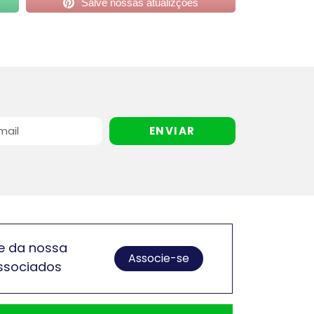
Salve nossas atualizções
ENVIAR
e da nossa
Associe-se
ssociados