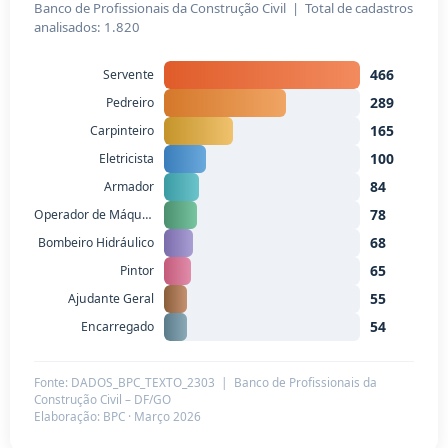
Banco de Profissionais da Construção Civil | Total de cadastros
analisados: 1.820
466
Servente
289
Pedreiro
165
Carpinteiro
100
Eletricista
84
Armador
78
Operador de Máquinas
68
Bombeiro Hidráulico
65
Pintor
55
Ajudante Geral
54
Encarregado
Fonte: DADOS_BPC_TEXTO_2303 | Banco de Profissionais da
Construção Civil – DF/GO
Elaboração: BPC · Março 2026