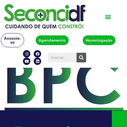
Associe-
Agendamento
Homologação
se