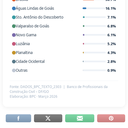
Águas Lindas de Goiás
16.1%
Sto. Antônio do Descoberto
7.1%
Valparaíso de Goiás
6.8%
Novo Gama
6.1%
Luziânia
5.2%
Planaltina
4.3%
Cidade Ocidental
2.8%
Outras
0.9%
Fonte: DADOS_BPC_TEXTO_2303 | Banco de Profissionais da
Construção Civil – DF/GO
Elaboração: BPC · Março 2026