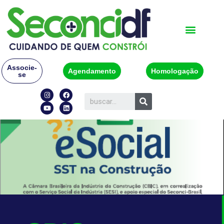
Associe-
Agendamento
Homologação
se