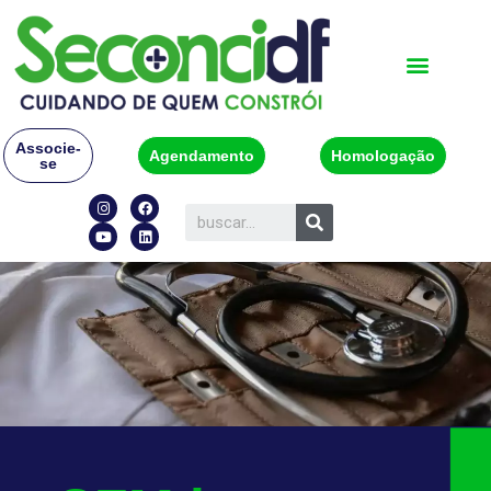
Associe-
Agendamento
Homologação
se