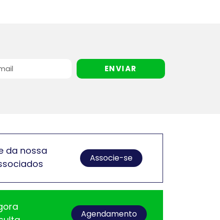
ENVIAR
e da nossa
Associe-se
ssociados
gora
Agendamento
sulta