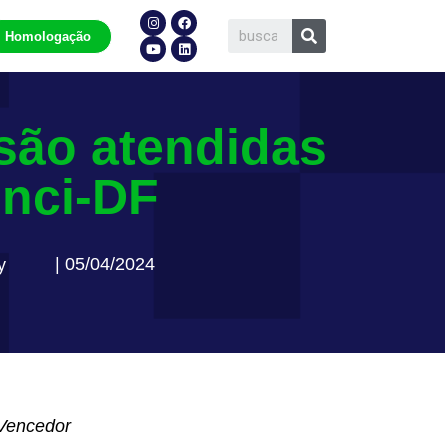
Homologação
são atendidas
onci-DF
| 05/04/2024
y
 Vencedor