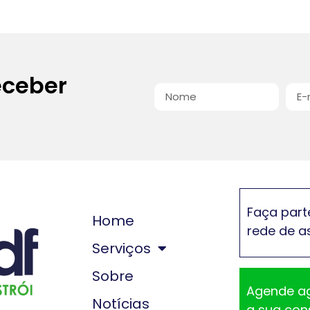
eceber
Faça part
Home
rede de a
Serviços
Sobre
Agende a
Notícias
a sua con