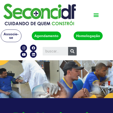
Associe-
Agendamento
Homologação
se