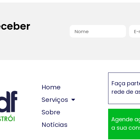
eceber
Faça part
Home
rede de a
Serviços
Sobre
Agende a
Notícias
a sua con