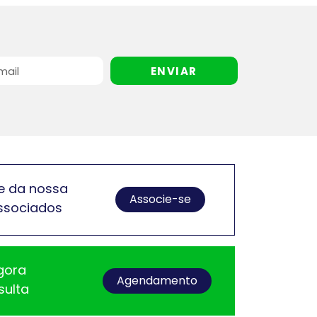
ENVIAR
e da nossa
Associe-se
ssociados
gora
Agendamento
sulta