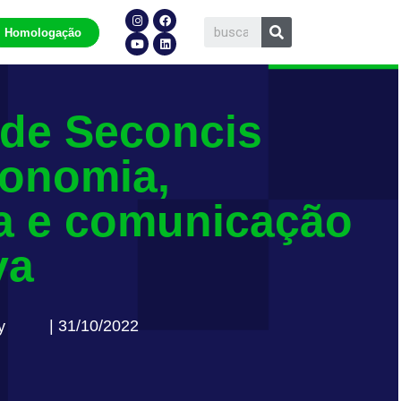
Homologação
 de Seconcis
conomia,
a e comunicação
va
| 31/10/2022
y