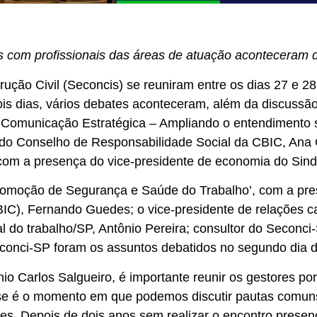
as com profissionais das áreas de atuação aconteceram 
rução Civil (Seconcis) se reuniram entre os dias 27 e 
s dias, vários debates aconteceram, além da discussão
da Comunicação Estratégica – Ampliando o entendimento
e do Conselho de Responsabilidade Social da CBIC, An
’, com a presença do vice-presidente de economia do Si
romoção de Segurança e Saúde do Trabalho’, com a pre
BIC), Fernando Guedes; o vice-presidente de relações ca
al do trabalho/SP, Antônio Pereira; consultor do Seconc
conci-SP foram os assuntos debatidos no segundo dia d
ônio Carlos Salgueiro, é importante reunir os gestores 
sse é o momento em que podemos discutir pautas comuns
des. Depois de dois anos sem realizar o encontro presen