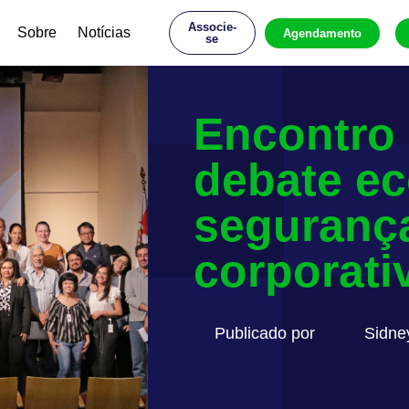
Associe-
Sobre
Notícias
Agendamento
se
Encontro
debate e
seguranç
corporati
Publicado por
Sidne