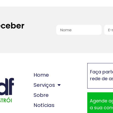
eceber
Faça part
Home
rede de a
Serviços
Sobre
Agende a
Notícias
a sua con