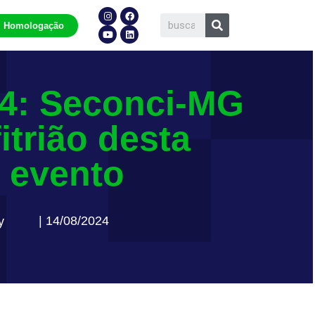
Homologação
4: Seconci-MG
itrião desta
 evento
| 14/08/2024
y