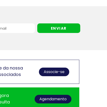
ENVIAR
e da nossa
Associe-se
ssociados
gora
Agendamento
sulta