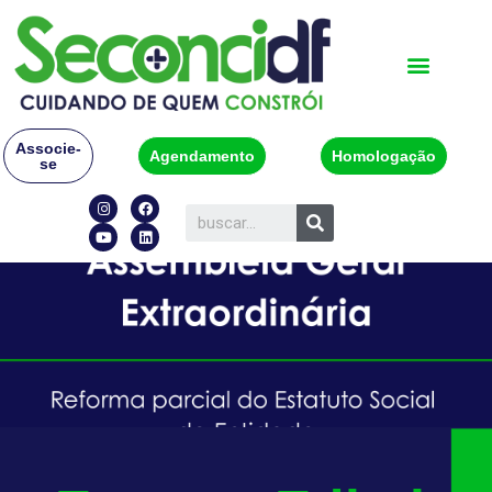
Associe-
Agendamento
Homologação
se