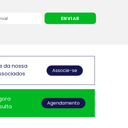
ENVIAR
e da nossa
Associe-se
ssociados
gora
Agendamento
sulta