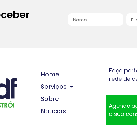
eceber
Faça part
Home
rede de a
Serviços
Sobre
Agende a
Notícias
a sua con