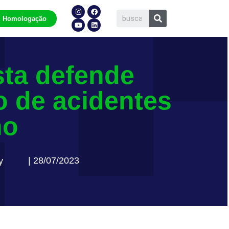
Homologação
sta defende
 de acidentes
ho
| 28/07/2023
y