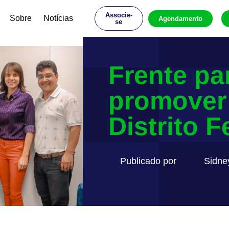
Associe-
Sobre
Notícias
Agendamento
se
Frente pa
promover
Distrito F
Publicado por
Sidne