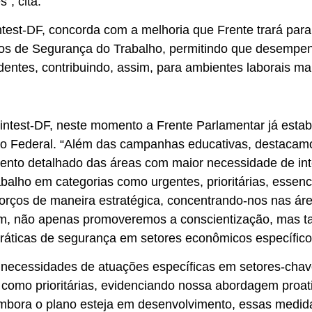
”, cita.
test-DF, concorda com a melhoria que Frente trará para
icos de Segurança do Trabalho, permitindo que desemp
entes, contribuindo, assim, para ambientes laborais ma
intest-DF, neste momento a Frente Parlamentar já est
trito Federal. “Além das campanhas educativas, destaca
amento detalhado das áreas com maior necessidade de i
abalho em categorias como urgentes, prioritárias, essencia
esforços de maneira estratégica, concentrando-nos nas
em, não apenas promoveremos a conscientização, mas 
práticas de segurança em setores econômicos específicos
s necessidades de atuações específicas em setores-chav
s como prioritárias, evidenciando nossa abordagem proa
Embora o plano esteja em desenvolvimento, essas medid