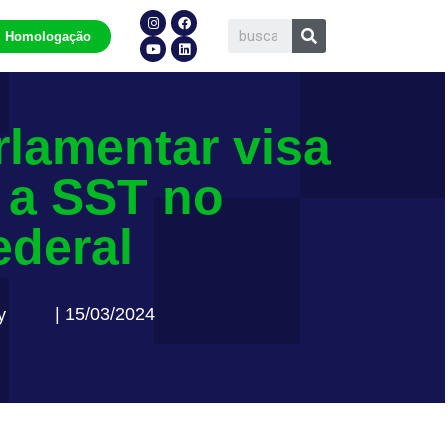
Homologação
rlamentar visa
 a SST no
ederal
| 15/03/2024
y