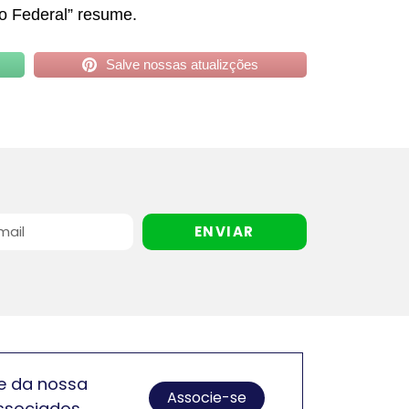
o Federal” resume.
Salve nossas atualizções
ENVIAR
e da nossa
Associe-se
ssociados