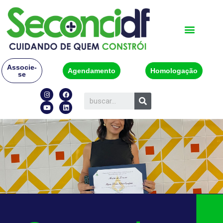
Associe-
Agendamento
Homologação
se