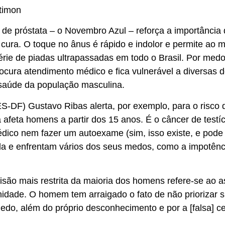
timon
de próstata – o Novembro Azul – reforça a importância 
ura. O toque no ânus é rápido e indolor e permite ao mé
rie de piadas ultrapassadas em todo o Brasil. Por medo
ocura atendimento médico e fica vulnerável a diversas
saúde da população masculina.
S-DF) Gustavo Ribas alerta, por exemplo, para o risco 
á afeta homens a partir dos 15 anos. É o câncer de test
dico nem fazer um autoexame (sim, isso existe, e pode
a e enfrentam vários dos seus medos, como a impotênci
ão mais restrita da maioria dos homens refere-se ao a
idade. O homem tem arraigado o fato de não priorizar su
edo, além do próprio desconhecimento e por a [falsa] c