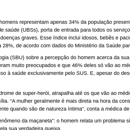
omens representam apenas 34% da população presente 
de saúde (UBSs), porta de entrada para todos os servi
 doenças graves. Esse índice inclui idosos, bebês e pac
a 28%, de acordo com dados do Ministério da Saúde par
logia (SBU) sobre a percepção do homem acerca da sua
eram muito preocupados e que 46% deles só vão ao mé
so à saúde exclusivamente pelo SUS. E, apesar do de
drome de super-herói, atrapalha até os que vão ao médic
mília. “A mulher geralmente é mais direta na hora da co
ente quando são de natureza íntima”, conta a médica d
fenômeno da maçaneta”: o homem relata um problema si
evela sua verdadeira queixa.