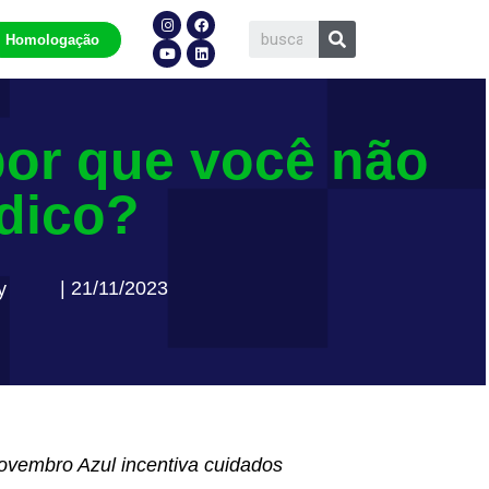
Homologação
or que você não
dico?
| 21/11/2023
y
ovembro Azul incentiva cuidados