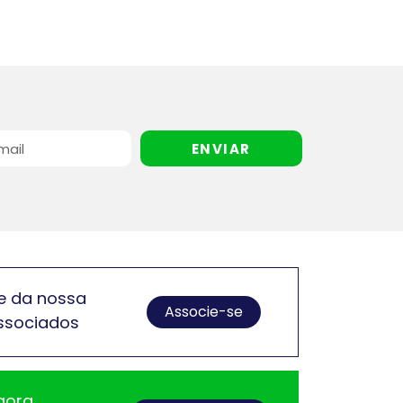
ENVIAR
e da nossa
Associe-se
ssociados
gora