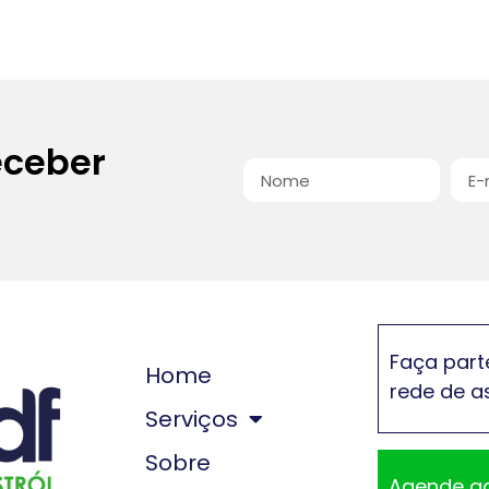
eceber
Faça part
Home
rede de a
Serviços
Sobre
Agende a