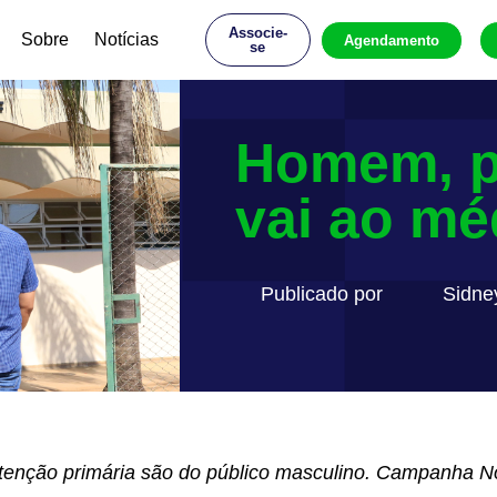
Associe-
Sobre
Notícias
Agendamento
se
Homem, p
vai ao mé
Publicado por
Sidne
tenção primária são do público masculino. Campanha N