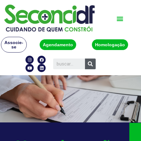
Associe-
Agendamento
Homologação
se