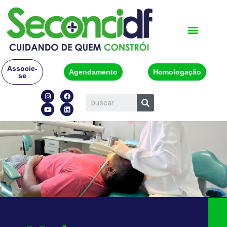
Associe-
Agendamento
Homologação
se