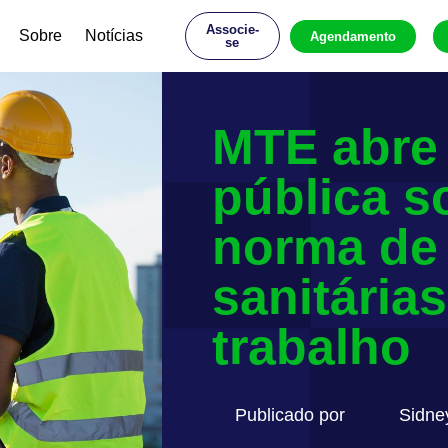
Associe-
Sobre
Notícias
Agendamento
se
MTE abre
pública s
norma de 
sanitária
trabalho
Publicado por
Sidne