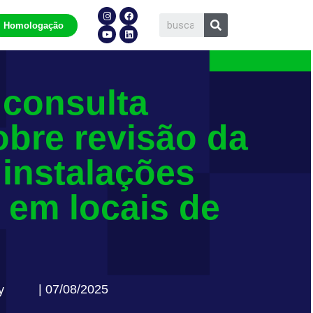
Homologação
 consulta
obre revisão da
instalações
s em locais de
| 07/08/2025
y