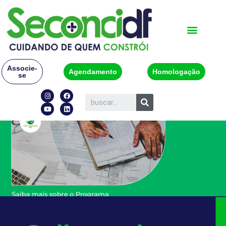
Associe-
Agendamento
Homologação
se