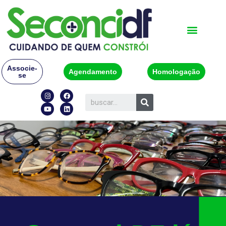
Associe-
Agendamento
Homologação
se