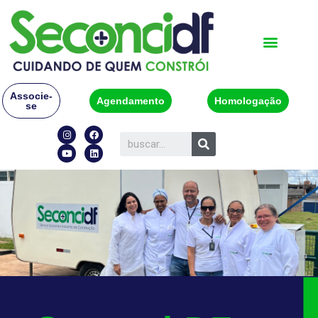
Associe-
Agendamento
Homologação
se