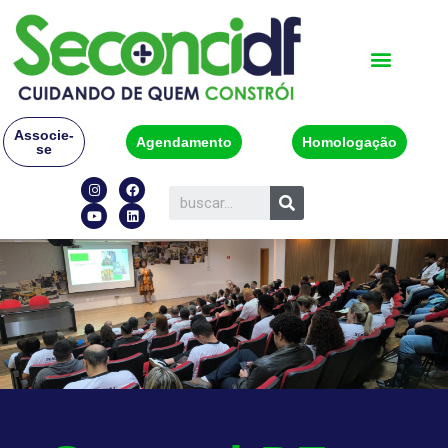
Associe-
Agendamento
Homologação
se