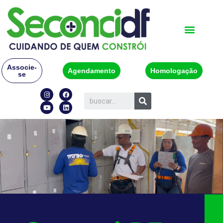
Associe-
Agendamento
Homologação
se