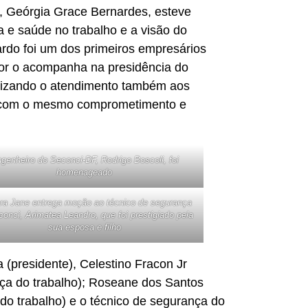
, Geórgia Grace Bernardes, esteve
a e saúde no trabalho e a visão do
ardo foi um dos primeiros empresários
or o acompanha na presidência do
ilizando o atendimento também aos
e, com o mesmo comprometimento e
genheiro do Seconci-DF, Rodrigo Boscoli, foi
homenageado
ra Jane entrega moção ao técnico de segurança
onci, Arimatea Leandro, que foi prestigiado pela
sua esposa e filho
(presidente), Celestino Fracon Jr
nça do trabalho); Roseane dos Santos
 do trabalho) e o técnico de segurança do