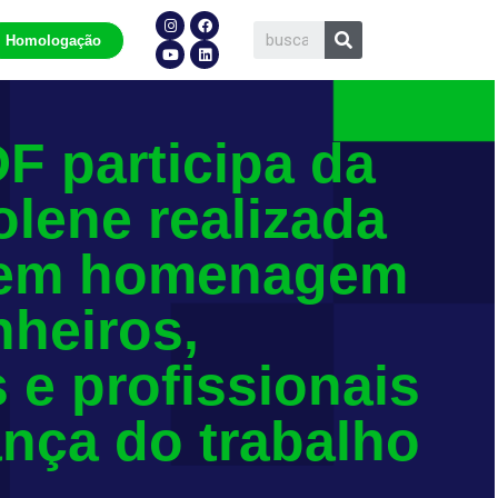
Homologação
F participa da
lene realizada
 em homenagem
heiros,
s e profissionais
nça do trabalho