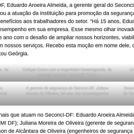
F, Eduardo Aroeira Almeida, a gerente geral do Seconci
ltou a atuação da instituição para promoção da seguranç
enefícios aos trabalhadores do setor. “Há 15 anos, Edu
Desempenho em sua empresa. Esse mesmo olhar inovad
 ano com o desafio de ampliar nossos horizontes, viab
lizam nossos serviços. Recebo esta moção em nome del
tou Geórgia.
, foi
Geórgia Grace com o engenheiro homenageado, da
En
empresa parceira Tecnicall, Rober.
 a
A gerente de segurança do Seconci-DF, Juliana
Douto
ntos
Moreira de Oliveira, foi uma das homenageadas
do Sec
nais que atuam no Seconci-DF: Eduardo Aroeira Almeida 
MI DF); Juliana Moreira de Oliveira (gerente de segura
rson de Alcântara de Oliveira (engenheiros de segurança