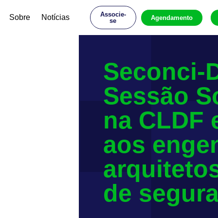
Associe-
Sobre
Notícias
Agendamento
se
Seconci-D
Sessão So
na CLDF
aos engen
arquiteto
de segura