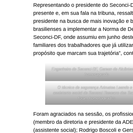
Representando o presidente do Seconci-D
presente e, em sua fala na tribuna, ressa
presidente na busca de mais inovação e b
brasilienses a implementar a Norma de 
Seconci-DF, onde assumiu em junho deste
familiares dos trabalhadores que já uti
propósito que marcam sua trajetória”, con
Engenheiro do Seconci-DF, Gerson de Alcântara
homenageado
O técnico de segurança Arimatea Leando e
assistente social do Seconci Roseane dos Sa
foram homenageados
Foram agraciados na sessão, os profissio
(membro da diretoria e presidente da ADE
(assistente social); Rodrigo Boscoli e Ge