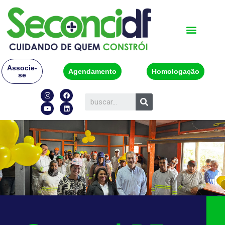
Associe-
Agendamento
Homologação
se