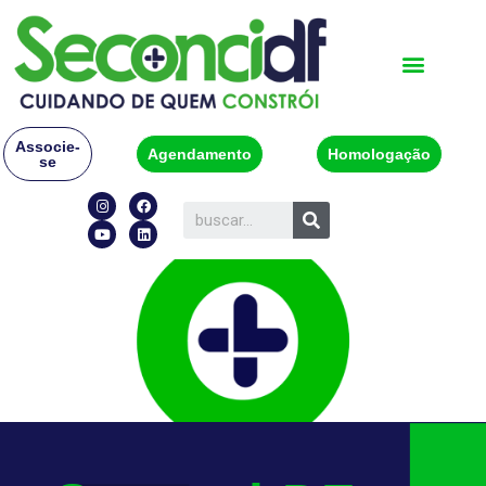
Associe-
Agendamento
Homologação
se