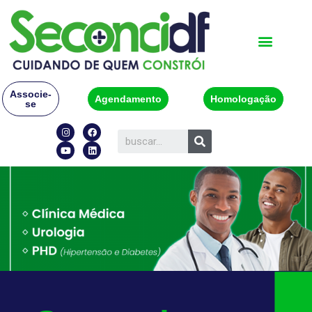
Associe-
Agendamento
Homologação
se