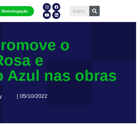
Homologação
promove o
Rosa e
 Azul nas obras
| 05/10/2022
y