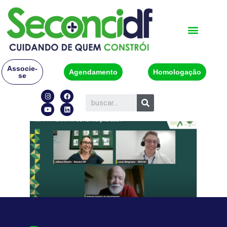
Associe-
Agendamento
Homologação
se