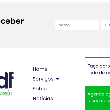
eceber
Faça part
Home
rede de a
Serviços
Sobre
Agende a
Notícias
a sua con