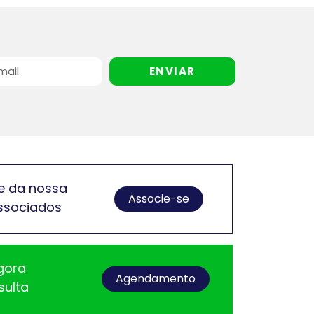
ENVIAR
e da nossa
Associe-se
ssociados
gora
Agendamento
sulta