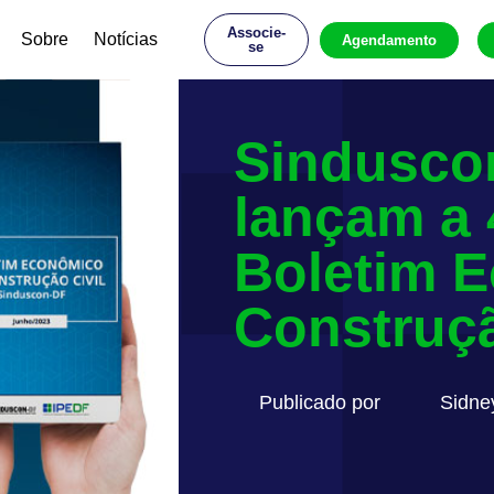
Associe-
Sobre
Notícias
Agendamento
se
Sindusco
lançam a 
Boletim 
Construçã
Publicado por
Sidne