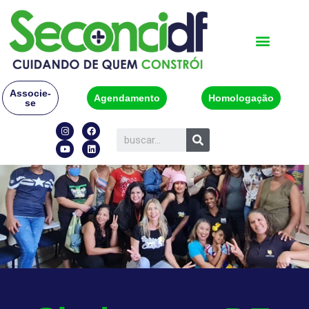
Associe-
Agendamento
Homologação
se