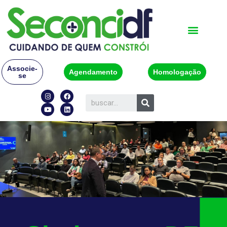
Associe-
Agendamento
Homologação
se