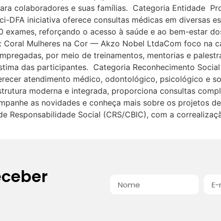
ara colaboradores e suas famílias. Categoria Entidade Proj
ci-DFA iniciativa oferece consultas médicas em diversas es
0 exames, reforçando o acesso à saúde e ao bem-estar dos
o: Coral Mulheres na Cor — Akzo Nobel LtdaCom foco na ca
o empregadas, por meio de treinamentos, mentorias e palest
estima das participantes. Categoria Reconhecimento Soci
recer atendimento médico, odontológico, psicológico e soc
trutura moderna e integrada, proporciona consultas compl
mpanhe as novidades e conheça mais sobre os projetos de
e Responsabilidade Social (CRS/CBIC), com a correalização
eceber