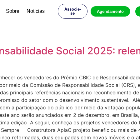
Associe-
Sobre
Notícias
Agendamento
se
sabilidade Social 2025: rel
conhecer os vencedores do Prêmio CBIC de Responsabilida
, por meio da Comissão de Responsabilidade Social (CRS), 
as principais referências nacionais no reconhecimento de 
romisso do setor com o desenvolvimento sustentável. Além
om a participação do público por meio da votação popular
ste ano serão anunciados em 2 de dezembro, em Brasília,
tima edição A seguir, conheça os projetos vencedores do
 Sempre — Construtora ApiaO projeto beneficiou mais de
, cinco reformadas, duas equipadas com novos móveis e o 