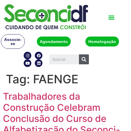
Associe-
Agendamento
Homologação
se
Tag:
FAENGE
Trabalhadores da
Construção Celebram
Conclusão do Curso de
Alfabetização do Seconci-