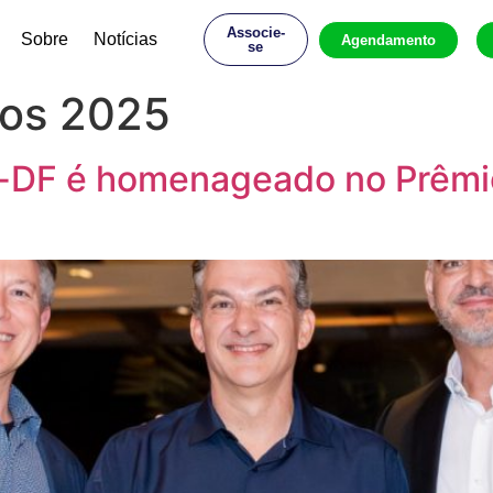
Associe-
Sobre
Notícias
Agendamento
se
os 2025
-DF é homenageado no Prêmio 