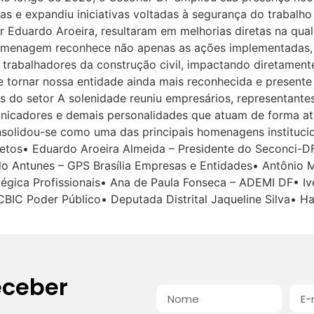
vas e expandiu iniciativas voltadas à segurança do trabalho
por Eduardo Aroeira, resultaram em melhorias diretas na qua
homenagem reconhece não apenas as ações implementadas,
 trabalhadores da construção civil, impactando diretamente
e tornar nossa entidade ainda mais reconhecida e presente 
 do setor A solenidade reuniu empresários, representantes
unicadores e demais personalidades que atuam de forma ati
nsolidou-se como uma das principais homenagens institucion
tos• Eduardo Aroeira Almeida – Presidente do Seconci-DF
do Antunes – GPS Brasília Empresas e Entidades• Antônio 
tégica Profissionais• Ana de Paula Fonseca – ADEMI DF• I
CBIC Poder Público• Deputada Distrital Jaqueline Silva• 
eceber