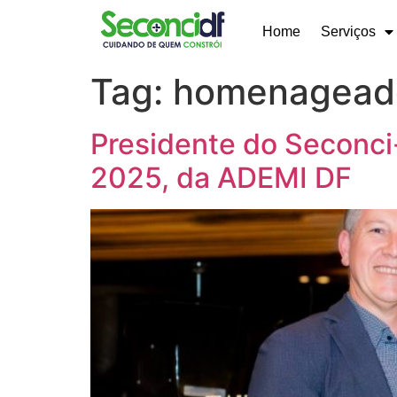
Home
Serviços
Tag:
homenagead
Presidente do Seconci
2025, da ADEMI DF