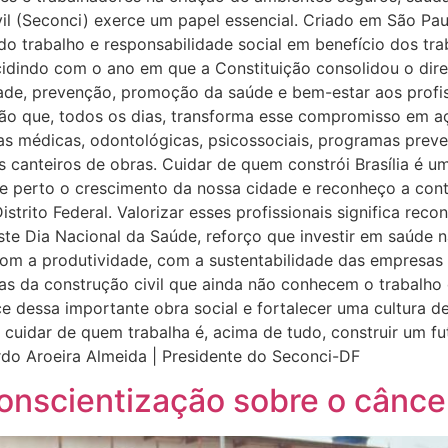
vil (Seconci) exerce um papel essencial. Criado em São Pa
do trabalho e responsabilidade social em benefício dos tra
idindo com o ano em que a Constituição consolidou o direi
ade, prevenção, promoção da saúde e bem-estar aos profiss
ição que, todos os dias, transforma esse compromisso em a
as médicas, odontológicas, psicossociais, programas preve
s canteiros de obras. Cuidar de quem constrói Brasília é u
e perto o crescimento da nossa cidade e reconheço a cont
strito Federal. Valorizar esses profissionais significa re
ste Dia Nacional da Saúde, reforço que investir em saúde 
m a produtividade, com a sustentabilidade das empresas 
sas da construção civil que ainda não conhecem o trabalh
ce dessa importante obra social e fortalecer uma cultura 
 cuidar de quem trabalha é, acima de tudo, construir um f
rdo Aroeira Almeida | Presidente do Seconci-DF
onscientização sobre o câncer