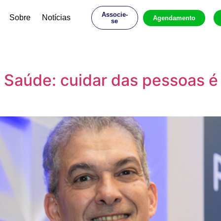
Associe-
Sobre
Notícias
Agendamento
se
a Saúde: cuidar das pessoas é