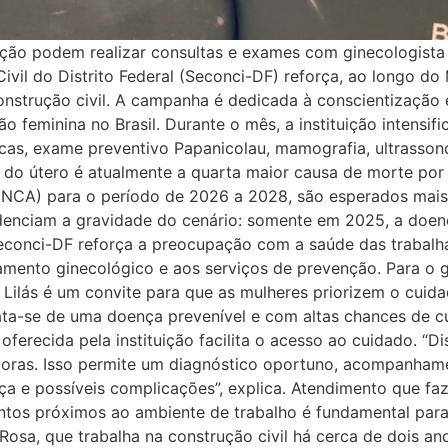
ção podem realizar consultas e exames com ginecologist
Civil do Distrito Federal (Seconci-DF) reforça, ao longo d
nstrução civil. A campanha é dedicada à conscientização 
feminina no Brasil. Durante o mês, a instituição intensifi
icas, exame preventivo Papanicolau, mamografia, ultrassono
o do útero é atualmente a quarta maior causa de morte por
 (INCA) para o período de 2026 a 2028, são esperados mai
denciam a gravidade do cenário: somente em 2025, a doenç
Seconci-DF reforça a preocupação com a saúde das trabalh
mento ginecológico e aos serviços de prevenção. Para o ge
lás é um convite para que as mulheres priorizem o cuida
ata-se de uma doença prevenível e com altas chances de c
oferecida pela instituição facilita o acesso ao cuidado. “
oras. Isso permite um diagnóstico oportuno, acompanham
ça e possíveis complicações”, explica. Atendimento que fa
mentos próximos ao ambiente de trabalho é fundamental pa
é Rosa, que trabalha na construção civil há cerca de dois a