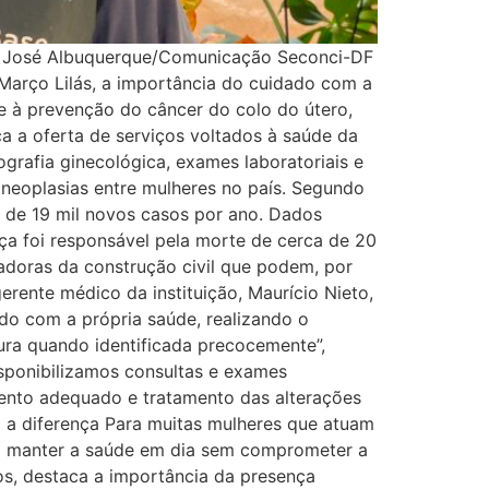
a José Albuquerque/Comunicação Seconci-DF
o Março Lilás, a importância do cuidado com a
e à prevenção do câncer do colo do útero,
ca a oferta de serviços voltados à saúde da
grafia ginecológica, exames laboratoriais e
 neoplasias entre mulheres no país. Segundo
s de 19 mil novos casos por ano. Dados
a foi responsável pela morte de cerca de 20
adoras da construção civil que podem, por
rente médico da instituição, Maurício Nieto,
do com a própria saúde, realizando o
ura quando identificada precocemente”,
Disponibilizamos consultas e exames
ento adequado e tratamento das alterações
z a diferença Para muitas mulheres que atuam
ra manter a saúde em dia sem comprometer a
nos, destaca a importância da presença