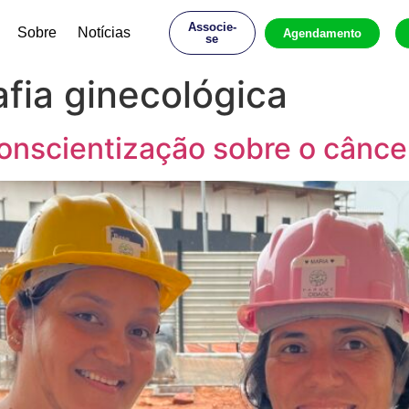
Associe-
Sobre
Notícias
Agendamento
se
afia ginecológica
onscientização sobre o câncer