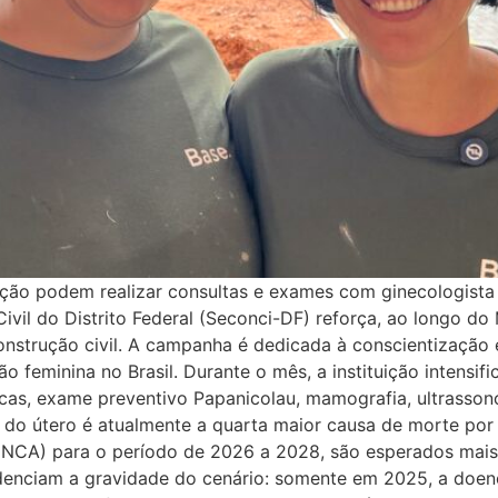
ção podem realizar consultas e exames com ginecologist
Civil do Distrito Federal (Seconci-DF) reforça, ao longo d
nstrução civil. A campanha é dedicada à conscientização 
feminina no Brasil. Durante o mês, a instituição intensifi
icas, exame preventivo Papanicolau, mamografia, ultrassono
o do útero é atualmente a quarta maior causa de morte por
 (INCA) para o período de 2026 a 2028, são esperados mai
denciam a gravidade do cenário: somente em 2025, a doenç