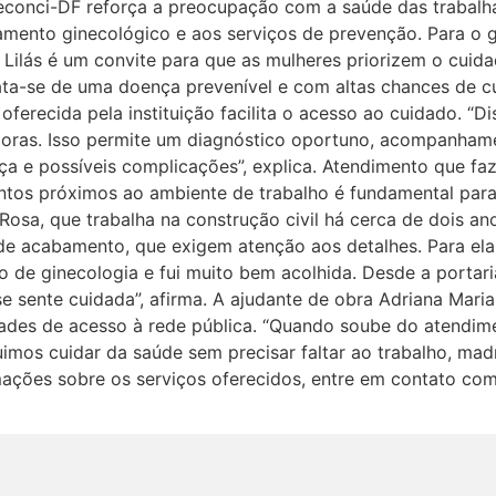
Seconci-DF reforça a preocupação com a saúde das trabalh
mento ginecológico e aos serviços de prevenção. Para o ge
lás é um convite para que as mulheres priorizem o cuida
ata-se de uma doença prevenível e com altas chances de c
oferecida pela instituição facilita o acesso ao cuidado. “
oras. Isso permite um diagnóstico oportuno, acompanham
ça e possíveis complicações”, explica. Atendimento que fa
mentos próximos ao ambiente de trabalho é fundamental pa
é Rosa, que trabalha na construção civil há cerca de dois a
 de acabamento, que exigem atenção aos detalhes. Para el
nto de ginecologia e fui muito bem acolhida. Desde a portari
e sente cuidada”, afirma. A ajudante de obra Adriana Mari
dades de acesso à rede pública. “Quando soube do atendime
uimos cuidar da saúde sem precisar faltar ao trabalho, madr
rmações sobre os serviços oferecidos, entre em contato co