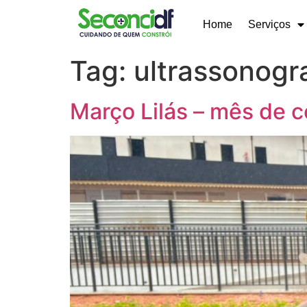
Home
Serviços
Tag:
ultrassonogr
Março Lilás – mês de c