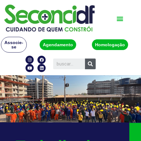
Associe-
Agendamento
Homologação
se