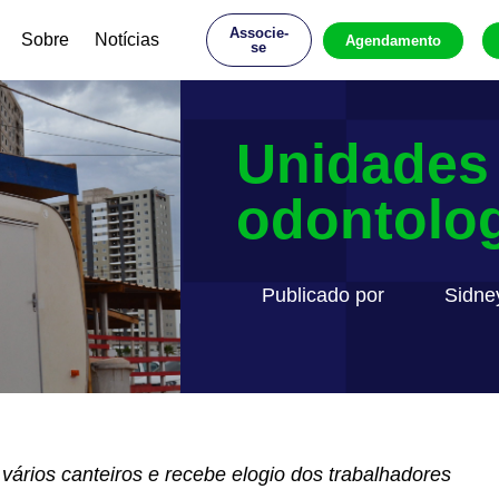
Associe-
Sobre
Notícias
Agendamento
se
Unidades
odontolog
Publicado por
Sidne
ários canteiros e recebe elogio dos trabalhadores