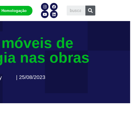
Homologação
 móveis de
ia nas obras
| 25/08/2023
y