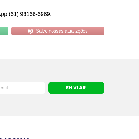
App (61) 98166-6969.
Salve nossas atualizções
ENVIAR