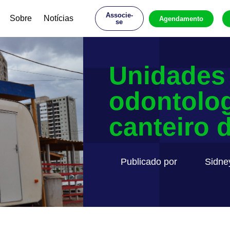
Associe-
Sobre
Notícias
Agendamento
se
Unidades
odontolog
canteiro 
Publicado por
Sidne