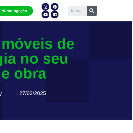
Homologação
 móveis de
ia no seu
de obra
| 27/02/2025
y