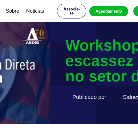
Associe-
Sobre
Notícias
Agendamento
se
Workshop
escassez
no setor 
Publicado por
Sidne