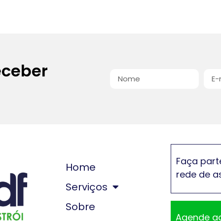
eceber
Faça part
Home
rede de a
Serviços
Sobre
Agende a