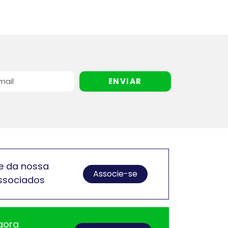
ENVIAR
e da nossa
Associe-se
ssociados
gora