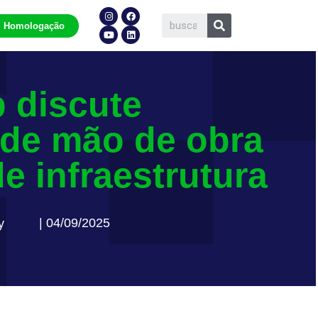
Homologação
 discute
 de mão de obra
de infraestrutura
| 04/09/2025
y