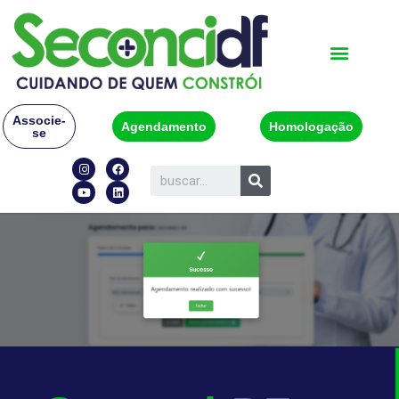
Associe-
Agendamento
Homologação
se